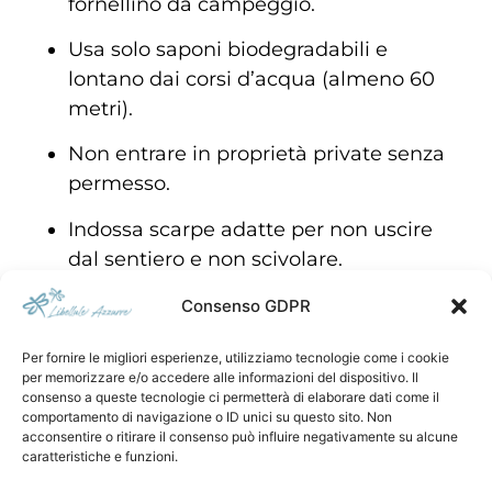
fornellino
da
campeggio.
Usa
solo
saponi
biodegradabili
e
lontano
dai
corsi
d’acqua (
almeno
60
metri).
Non
entrare
in
proprietà
private
senza
permesso.
Indossa
scarpe
adatte
per
non
uscire
dal
sentiero
e
non
scivolare.
Riutilizza
l’attrezzatura
e
scegli
prodotti
Consenso GDPR
durevoli
e
sostenibili.
Per fornire le migliori esperienze, utilizziamo tecnologie come i cookie
Ogni
attenzione
conta.
L’escursionismo
per memorizzare e/o accedere alle informazioni del dispositivo. Il
consenso a queste tecnologie ci permetterà di elaborare dati come il
responsabile
è
fatto
di
dettagli.
comportamento di navigazione o ID unici su questo sito. Non
acconsentire o ritirare il consenso può influire negativamente su alcune
Condividere per proteggere
caratteristiche e funzioni.
Rispetto
e
consapevolezza
si
imparano