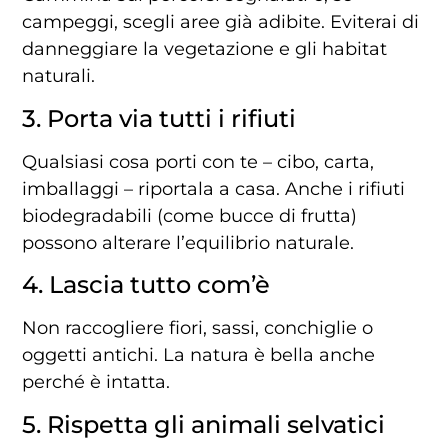
campeggi,
scegli
aree
già
adibite.
Eviterai
di
danneggiare
la
vegetazione
e
gli
habitat
naturali.
3.
Porta
via
tutti
i
rifiuti
Qualsiasi
cosa
porti
con
te –
cibo,
carta,
imballaggi –
riportala
a
casa.
Anche
i
rifiuti
biodegradabili (
come
bucce
di
frutta)
possono
alterare
l’equilibrio
naturale.
4.
Lascia
tutto
com’è
Non
raccogliere
fiori,
sassi,
conchiglie
o
oggetti
antichi.
La
natura
è
bella
anche
perché
è
intatta.
5.
Rispetta
gli
animali
selvatici