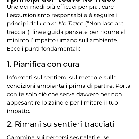
Uno
dei
modi
più
efficaci
per
praticare
l’escursionismo
responsabile
è
seguire
i
principi
del
Leave
No
Trace
(“
Non
lasciare
traccia”),
linee
guida
pensate
per
ridurre
al
minimo
l’impatto
umano
sull’ambiente.
Ecco
i
punti
fondamentali:
1.
Pianifica
con
cura
Informati
sul
sentiero,
sul
meteo
e
sulle
condizioni
ambientali
prima
di
partire.
Porta
con
te
solo
ciò
che
serve
davvero
per
non
appesantire
lo
zaino
e
per
limitare
il
tuo
impatto.
2.
Rimani
su
sentieri
tracciati
Cammina
sui
percorsi
segnalati
e,
se