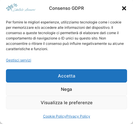
motivi di sicurezza del
Consenso GDPR
gruppo, l'ammissione del
cane sarà a discrezione delle
Scarponcini
Per fornire le migliori esperienze, utilizziamo tecnologie come i cookie
guide e comunque in
da
per memorizzare e/o accedere alle informazioni del dispositivo. Il
numero non superiore a 3.
consenso a queste tecnologie ci permetterà di elaborare dati come il
trekking
L'animale dovrà essere
comportamento di navigazione o ID unici su questo sito. Non
acconsentire o ritirare il consenso può influire negativamente su alcune
condotto con un guinzaglio
caratteristiche e funzioni.
corto.
Gestisci servizi
Acqua
Accetta
Nega
Visualizza le preferenze
Cookie Policy
Privacy Policy
Antistaminici