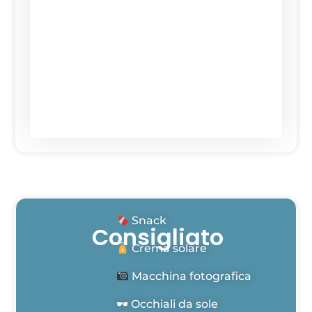
Snack
Consigliato
Crema solare
Macchina fotografica
🕶 Occhiali da sole