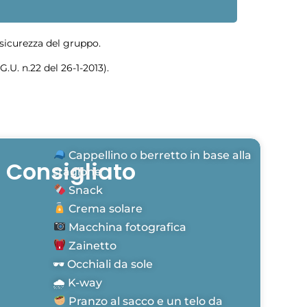
a sicurezza del gruppo.
G.U. n.22 del 26-1-2013).
Cappellino o berretto in base alla
Consigliato
stagione
Snack
Crema solare
Macchina fotografica
Zainetto
🕶 Occhiali da sole
🌧 K-way
Pranzo al sacco e un telo da