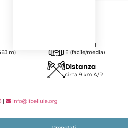
Difficoltà
483 m)
E (facile/media)
Distanza
circa 9 km A/R
8
|
info@libellule.org
Prenotati