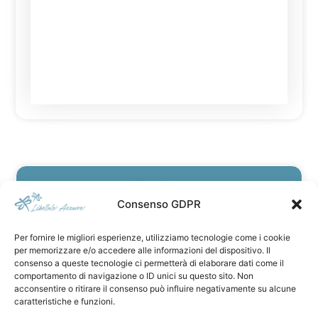
Snack
Consigliato
Consenso GDPR
Crema solare
Per fornire le migliori esperienze, utilizziamo tecnologie come i cookie
Macchina fotografica
per memorizzare e/o accedere alle informazioni del dispositivo. Il
consenso a queste tecnologie ci permetterà di elaborare dati come il
🕶 Occhiali da sole
comportamento di navigazione o ID unici su questo sito. Non
acconsentire o ritirare il consenso può influire negativamente su alcune
Bastoncini da trekking
caratteristiche e funzioni.