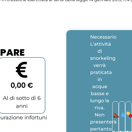
Necessario
L’attività
IPARE
di
snorkeling
verrà
praticata
in
0,00 €
acque
basse e
Al di sotto di 6
lungo la
anni
riva.
Non
razione infortuni
presenterà
pertanto