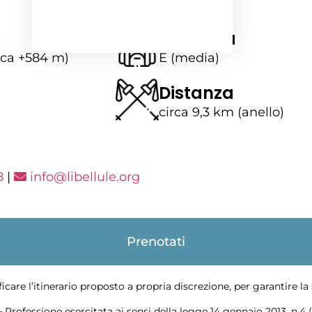
Difficoltà
rca +584 m)
E (media)
Distanza
circa 9,3 km (anello)
8
|
info@libellule.org
Prenotati
ficare l’itinerario proposto a propria discrezione, per garantire l
–
Professione esercitata ai sensi della legge 14 gennaio 2013, n.4 (