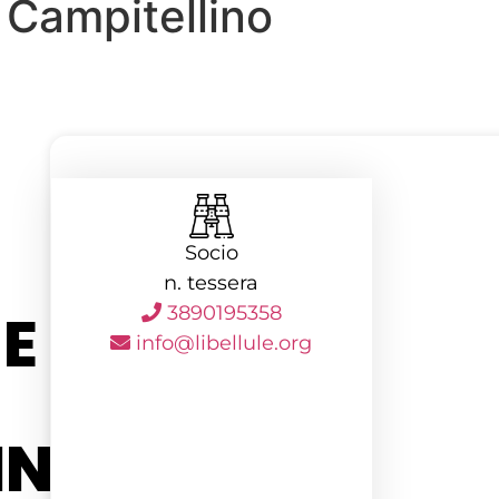
 Campitellino
Socio
n. tessera
E
3890195358
info@libellule.org
INO