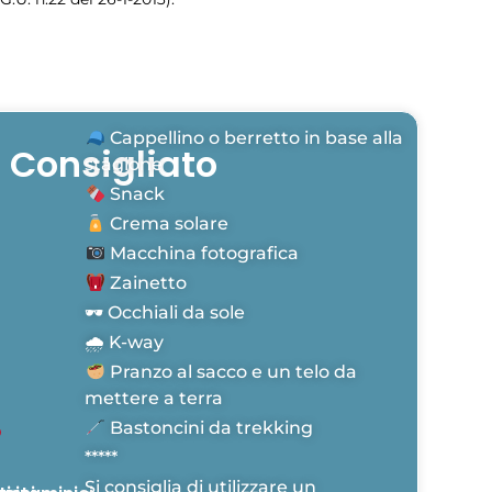
Cappellino o berretto in base alla
Consigliato
stagione
Snack
Crema solare
Macchina fotografica
Zainetto
🕶 Occhiali da sole
🌧 K-way
Pranzo al sacco e un telo da
mettere a terra
Bastoncini da trekking
*****
Si consiglia di utilizzare un