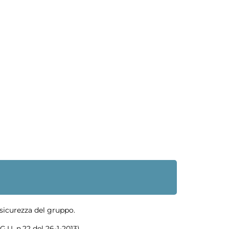
a sicurezza del gruppo.
G.U. n.22 del 26-1-2013).