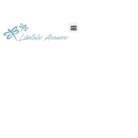
CIASPOLATA
ALL’ECORIFUGIO
DELLA CICERANA
– ABRUZZO
PARCO NAZIONALE
D'ABRUZZO, LAZIO E MOLISE