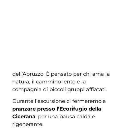
Vivi un’esperienza unica nella natura
invernale dell’Abruzzo con la nostra
ciaspolata all’Ecorifugio della Cicerana.
Camminare nella neve diventa
un’occasione di condivisione e amicizia,
tra boschi e panorami innevati.
Lontano dal caos cittadino, questo
percorso permette di immergersi nei
boschi e nei panorami montani
dell’Abruzzo. È pensato per chi ama la
natura, il cammino lento e la
compagnia di piccoli gruppi affiatati.
Durante l’escursione ci fermeremo a
pranzare presso l’Ecorifugio della
Cicerana
, per una pausa calda e
rigenerante.