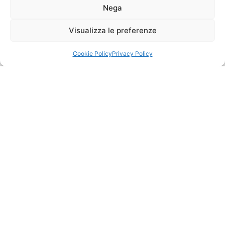
Cisapole
(da
noleggiare
in
autonomia)
Cose
da
portare
Zainetto