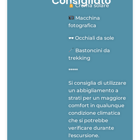
Consigliato
Crema solare
Macchina
fotografica
🕶 Occhiali da sole
Consenso GDPR
Bastoncini da
Per fornire le migliori esperienze, utilizziamo tecnologie come i cookie
trekking
per memorizzare e/o accedere alle informazioni del dispositivo. Il
consenso a queste tecnologie ci permetterà di elaborare dati come il
*****
comportamento di navigazione o ID unici su questo sito. Non
acconsentire o ritirare il consenso può influire negativamente su alcune
Si consiglia di utilizzare
caratteristiche e funzioni.
un abbigliamento a
Gestisci servizi
strati per un maggiore
comfort in qualunque
Accetta
condizione climatica
che si potrebbe
Nega
verificare durante
l'escursione.
Visualizza le preferenze