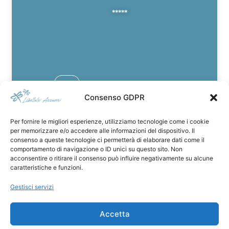
*****
Cookie Policy
Privacy Policy
Scarponcini
da
trekking
Acqua